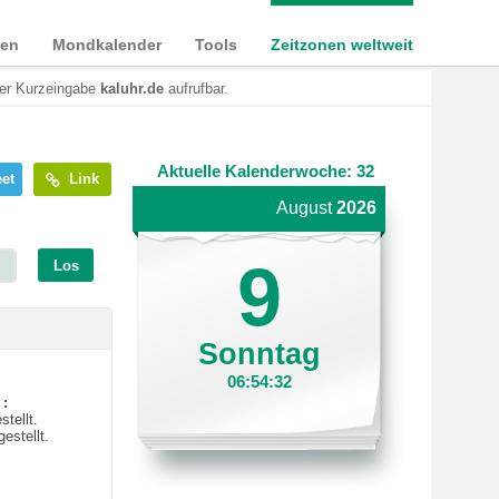
ien
Mondkalender
Tools
Zeitzonen weltweit
der Kurzeingabe
kaluhr.de
aufrufbar.
Aktuelle Kalenderwoche: 32
et
Link
August
2026
9
Los
Sonntag
06:54:32
 :
tellt.
estellt.