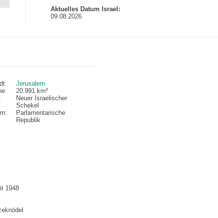
Aktuelles Datum Israel:
09.08.2026
dt:
Jerusalem
he:
20.991 km²
:
Neuer Israelischer
Schekel
rm:
Parlamentarische
Republik
it 1948
zeknödel