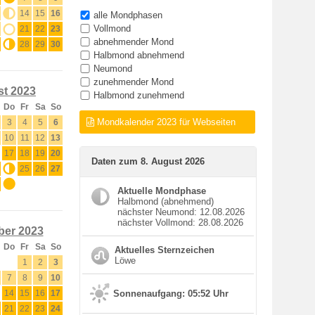
13
14
15
16
alle Mondphasen
Vollmond
20
21
22
23
abnehmender Mond
27
28
29
30
Halbmond abnehmend
Neumond
zunehmender Mond
t 2023
Halbmond zunehmend
Do
Fr
Sa
So
Mondkalender 2023 für Webseiten
3
4
5
6
10
11
12
13
17
18
19
20
Daten zum 8. August 2026
24
25
26
27
31
Aktuelle Mondphase
Halbmond (abnehmend)
nächster Neumond: 12.08.2026
nächster Vollmond: 28.08.2026
er 2023
Do
Fr
Sa
So
Aktuelles Sternzeichen
Löwe
1
2
3
7
8
9
10
14
15
16
17
Sonnenaufgang: 05:52 Uhr
21
22
23
24