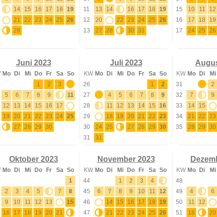
13
14
15
16
17
18
19
11
13
14
15
16
17
18
19
15
10
11
12
20
21
22
23
24
25
26
12
20
21
22
23
24
25
26
16
17
18
19
27
28
13
27
28
29
30
31
17
24
25
26
Juni 2023
Juli 2023
Augus
W
Mo
Di
Mi
Do
Fr
Sa
So
KW
Mo
Di
Mi
Do
Fr
Sa
So
KW
Mo
Di
Mi
1
2
3
4
26
1
2
31
1
2
5
6
7
8
9
10
11
27
3
4
5
6
7
8
9
32
7
8
9
12
13
14
15
16
17
18
28
10
11
12
13
14
15
16
33
14
15
16
19
20
21
22
23
24
25
29
17
18
19
20
21
22
23
34
21
22
23
26
27
28
29
30
30
24
25
26
27
28
29
30
35
28
29
30
31
31
Oktober 2023
November 2023
Dezemb
W
Mo
Di
Mi
Do
Fr
Sa
So
KW
Mo
Di
Mi
Do
Fr
Sa
So
KW
Mo
Di
Mi
1
44
1
2
3
4
5
48
2
3
4
5
6
7
8
45
6
7
8
9
10
11
12
49
4
5
6
9
10
11
12
13
14
15
46
13
14
15
16
17
18
19
50
11
12
13
16
17
18
19
20
21
22
47
20
21
22
23
24
25
26
51
18
19
20