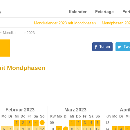
Kalender
Feiertage
Fer
Mondkalender 2023 mit Mondphasen
Mondphasen 2023
Mondkalender 2023
Teilen
Twe
mit Mondphasen
Februar 2023
März 2023
Apri
W
Mo
Di
Mi
Do
Fr
Sa
So
KW
Mo
Di
Mi
Do
Fr
Sa
So
KW
Mo
Di
Mi
1
2
3
4
5
09
1
2
3
4
5
13
6
7
8
9
10
11
12
10
6
7
8
9
10
11
12
14
3
4
5