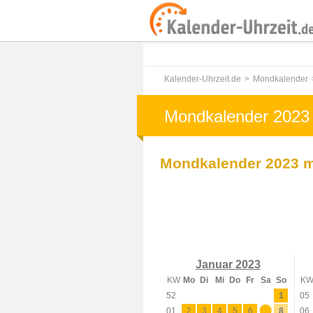
Kalender-Uhrzeit.de
Mondkalender
Mondkalender 2023
Mondkalender 2023 
Januar 2023
KW
Mo
Di
Mi
Do
Fr
Sa
So
K
52
1
05
01
2
3
4
5
6
7
8
06