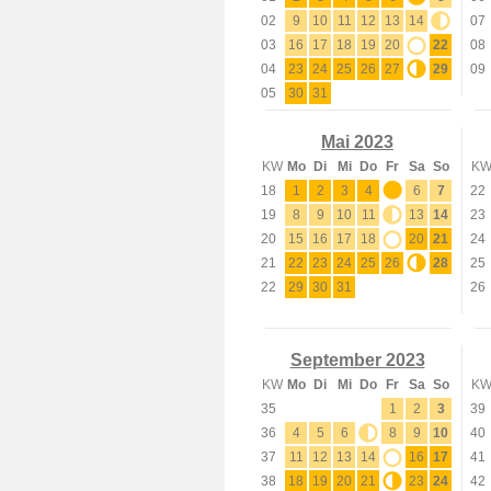
02
9
10
11
12
13
14
15
07
03
16
17
18
19
20
21
22
08
04
23
24
25
26
27
28
29
09
05
30
31
Mai 2023
KW
Mo
Di
Mi
Do
Fr
Sa
So
K
18
1
2
3
4
5
6
7
22
19
8
9
10
11
12
13
14
23
20
15
16
17
18
19
20
21
24
21
22
23
24
25
26
27
28
25
22
29
30
31
26
September 2023
KW
Mo
Di
Mi
Do
Fr
Sa
So
K
35
1
2
3
39
36
4
5
6
7
8
9
10
40
37
11
12
13
14
15
16
17
41
38
18
19
20
21
22
23
24
42