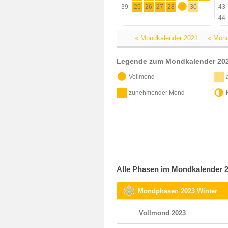
39
25
26
27
28
29
30
43
44
« Mondkalender 2021
« Mond
Legende zum Mondkalender 20
Vollmond
zunehmender Mond
Alle Phasen im Mondkalender 2
Mondphasen 2023 Winter
Vollmond 2023