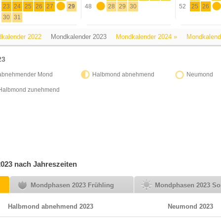
23
24
25
26
27
28
29
48
27
28
29
30
52
25
26
27
30
31
kalender 2022
Mondkalender 2023
Mondkalender 2024 »
Mondkalend
23
abnehmender Mond
Halbmond abnehmend
Neumond
Halbmond zunehmend
023 nach Jahreszeiten
Mondphasen 2023 Frühling
Mondphasen 2023 S
Halbmond abnehmend 2023
Neumond 2023