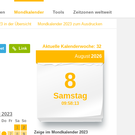
ien
Mondkalender
Tools
Zeitzonen weltweit
 in der Übersicht
Mondkalender 2023 zum Ausdrucken
Aktuelle Kalenderwoche: 32
et
Link
August
2026
8
Samstag
09:58:13
l 2023
Do
Fr
Sa
So
1
2
Zeige im Mondkalender 2023
6
7
8
9