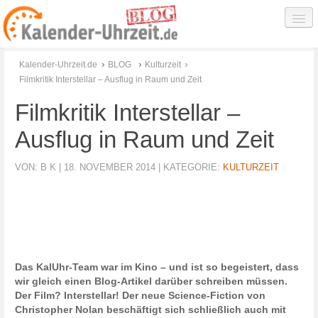
Freizeit
›
›
›
Kalender-Uhrzeit.de
BLOG
Kulturzeit
Filmkritik Interstellar – Ausflug in Raum und Zeit
Kulturzeit
Filmkritik Interstellar –
Lebenszeit
Ausflug in Raum und Zeit
Sternzeit
Zeitmesser
VON:
B K
|
18. NOVEMBER 2014
| KATEGORIE:
KULTURZEIT
Zeitstrahl
Zeitlos
KalUhr.de
Das KalUhr-Team war im Kino – und ist so begeistert, dass
wir gleich einen Blog-Artikel darüber schreiben müssen.
Der Film? Interstellar! Der neue Science-Fiction von
Christopher Nolan beschäftigt sich schließlich auch mit